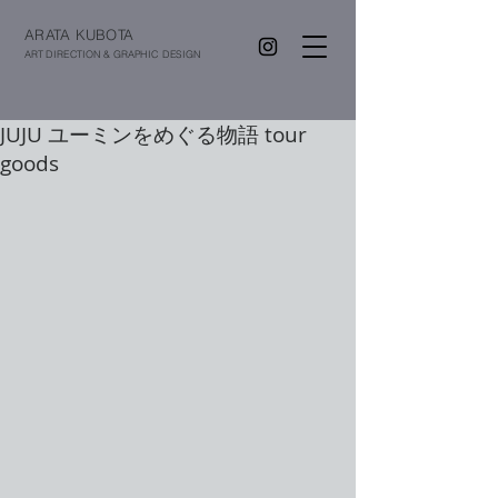
ARATA KUBOTA
ART DIRECTION & GRAPHIC DESIGN
JUJU ユーミンをめぐる物語 tour
goods