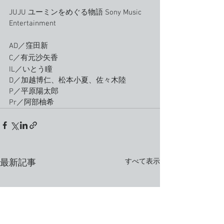
JUJU ユーミンをめぐる物語 Sony Music 
Entertainment 
AD／窪田新
C／有元沙矢香
IL／いとう瞳
D／加越博仁、松本小夏、佐々木陸
P／平原陽太郎
Pr／阿部柚希
すべて表示
最新記事