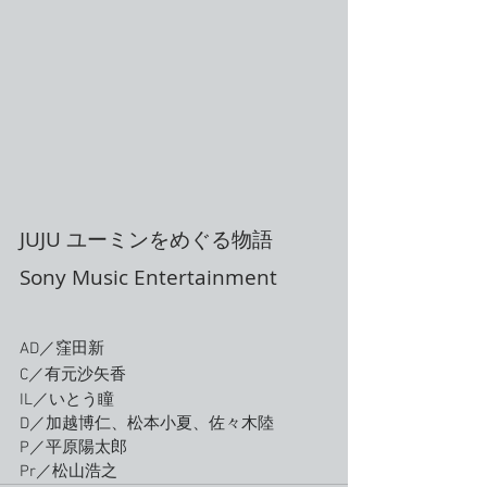
JUJU ユーミンをめぐる物語
Sony Music Entertainment 
AD／窪田新
C／有元沙矢香
IL／いとう瞳
D／加越博仁、松本小夏、佐々木陸
P／平原陽太郎
Pr／松山浩之