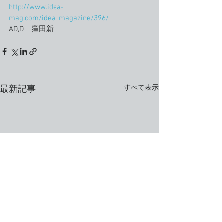
http://www.idea-
mag.com/idea_magazine/396/
AD,D　窪田新
すべて表示
最新記事