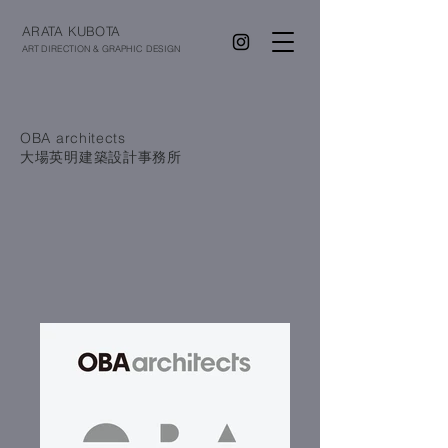
ARATA KUBOTA
ART DIRECTION & GRAPHIC DESIGN
OBA architects
大場英明建築設計事務所