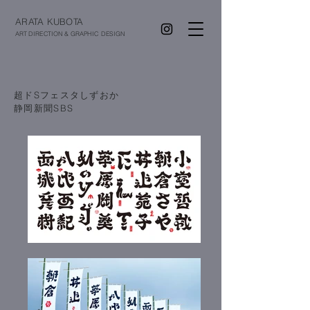
ARATA KUBOTA
ART DIRECTION & GRAPHIC DESIGN
超ドSフェスタしずおか
​静岡新聞SBS